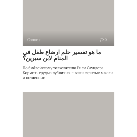
Сонник
0
ما هو تفسير حلم ارضاع طفل في
المنام لابن سيرين؟
По библейскому толкователю Риси Саундера
Кормить грудью публично, – ваши скрытые мысли
и потаенные